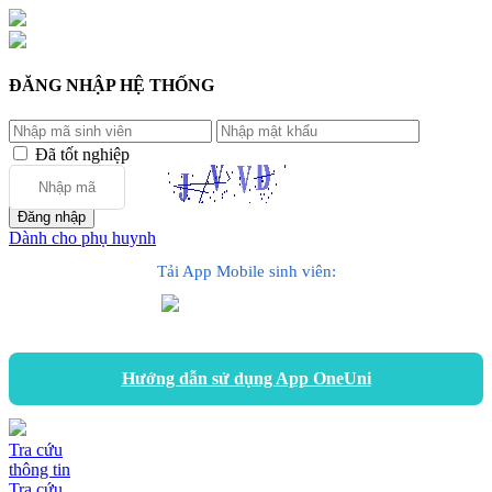
ĐĂNG NHẬP HỆ THỐNG
Đã tốt nghiệp
Dành cho phụ huynh
Tải App Mobile sinh viên:
Hướng dẫn sử dụng App OneUni
Tra cứu
thông tin
Tra cứu